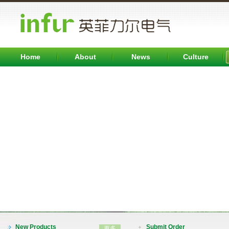
Home
About
News
Culture
INFB7000系列变频器（0.75-315KW)
New Products
Submit Order
更多