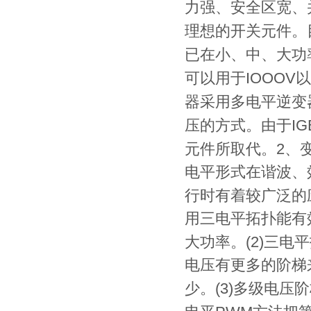
力强、安全区宽、
理想的开关元件。
已在小、中、大功
IOOOV
可以用于
以
器
采用多电平逆变
INFB7000(22-110KW)
IG
压的方式。由于
2
元件所取代。
、
电平形式在谐波、
行时有着较广泛的
用三电平拓扑能有
(2)
大功率。
三电平
INFR7000(18.5-55kw)
电压有更多的阶梯
(3)
少。
多级电压阶