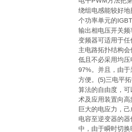
PWM
电平
方法把
绕组电感能较好地
IGB
个功率单元的
输出相电压开关频
INFR7000(75-600kw)
变频器可适用于任
主电路拓扑结构会
低且不必采用均压
97%
。并且，由于
(5)
方便。
三电平拓
算法的自由度，可
INFB7000(0.75-7.5kw)包装箱
术及应用装置向高
巨大的电应力，己
电容至逆变器的器
中，由于瞬时切换