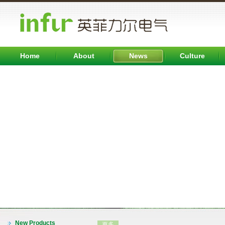
Home
About
News
Culture
INFB7000系列变频器（0.75-315KW)
New Products
更多