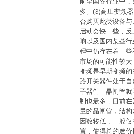
前全国各行业中，
(3)
多。
高压
变频器
INFR7000(75-600kw)
否购买此类设备与
启动会快一些，反
响以及国内某些行
程中仍存在着一些
市场的可能性较大
变频是早期变频的
INFB7000(0.75-7.5kw)包装箱
路开关器件处于自
—
子器件
晶闸管就
制也最多，目前在
量的晶闸管，结构
因数较低，一般仅
置，使得总的造价
INFB7000系列变频器（0.75-315KW)