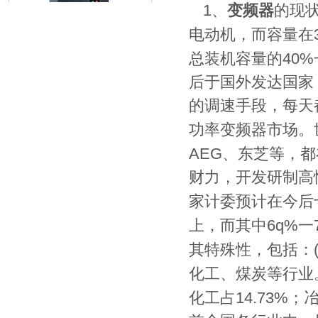
1
、
变频器
的现
电动机，而容量在
40%
总装机容量的
INFB7000(22-110KW)
后于国外发达国家
的调速手段，每天
功率变频器市场。
AEG
、东芝等，都
财力，开发研制高
家计委预计在今后
INFR7000(18.5-55kw)
6q%
上，而其中
一
其特殊性，包括：
化工、煤炭等行业
14.73%
化工占
；