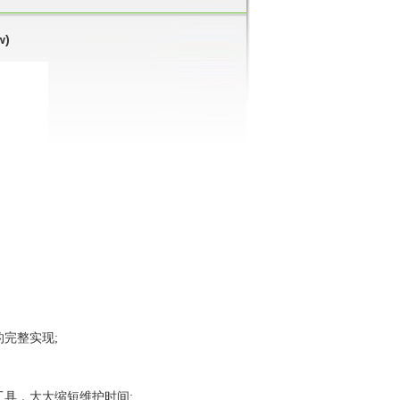
w)
的完整实现
;
工具，大大缩短维护时间
;