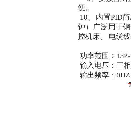
便。
、
10
内置
PID
简
INFR7000系列软起动器(18.5-55kw)
钟）广泛用于钢
控机床、
电缆线
功率范围：
132
输入电压：三相
输出频率：
0HZ
INFR7000系列软起动器(75-600kw)