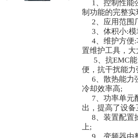
1
、控制性能
制功能的完整实
2
、应用范围
3
、体积小
:
模
INFB7000系列变频器(22-110KW)
4
、维护方便
:
置维护工具，大
5
、抗
EMC
能
便，抗干扰能力
6
、散热能力
冷却效率高
;
INFB7000系列变频器（132-160KW)
7
、功率单元
出，提高了设备
8
、装置配置
上
;
9
、变频器由